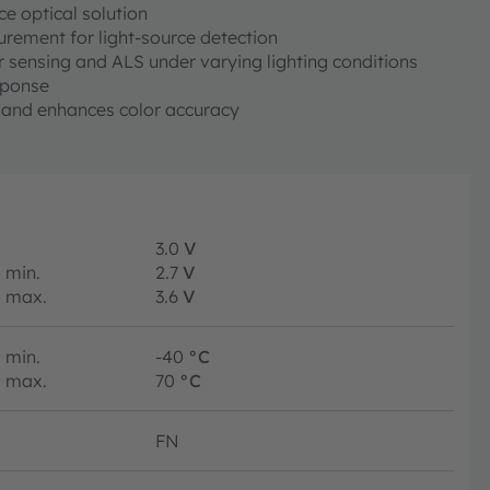
ce optical solution
urement for light-source detection
r sensing and ALS under varying lighting conditions
sponse
t and enhances color accuracy
3.0
V
min.
2.7
V
max.
3.6
V
min.
-40
°C
max.
70
°C
FN