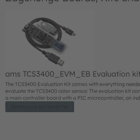
ams TCS3400_EVM_EB Evaluation ki
The TCS3400 Evaluation Kit comes with everything neede
evaluate the TCS3400 color sensor. The evaluation kit co
a main controller board with a PIC microcontroller, an in
standard USB 2.0 interface (with an USB cable), a TCS34
Details und Datenblätter
daughter card, "plug-n-play" USB HID class drivers, soft
documentation, and GUI software allowing users to contr
color sensor settings as the PIC takes the TCS3400 I2C di
outputs to calculate illuminance in lux and color temperat