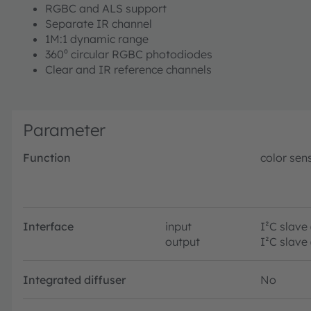
RGBC and ALS support
Separate IR channel
1M:1 dynamic range
360⁰ circular RGBC photodiodes
Clear and IR reference channels
Parameter
Function
color sen
Interface
input
I²C slave
output
I²C slave
Integrated diffuser
No