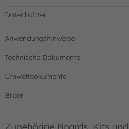
Datenblätter
TCS3400 Color Light-to-Digital Converter · Datasheet · 
Anwendungshinweise
Technische Dokumente
Umweltdokumente
Bilder
Zugehörige Boards, Kits un