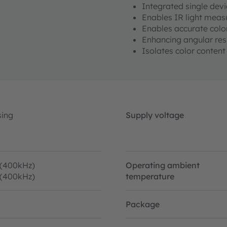
Integrated single devi
Enables IR light meas
Enables accurate colo
Enhancing angular re
Isolates color conten
sing
Supply voltage
 (400kHz)
Operating ambient
 (400kHz)
temperature
Package