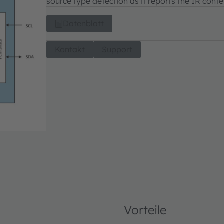
source type detection as it reports the IR conten
Datenblatt
Kontakt
Support
Vorteile