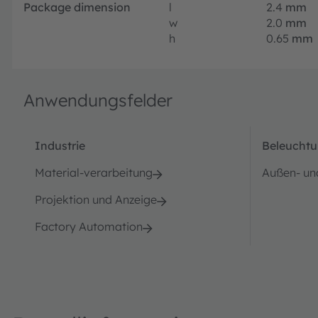
Package dimension
l
2.4
mm
w
2.0
mm
h
0.65
mm
Anwendungsfelder
Industrie
Beleucht
Material-verarbeitung
Außen- un
Projektion und Anzeige
Factory Automation