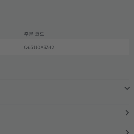
주문 코드
Q65110A3342
단종