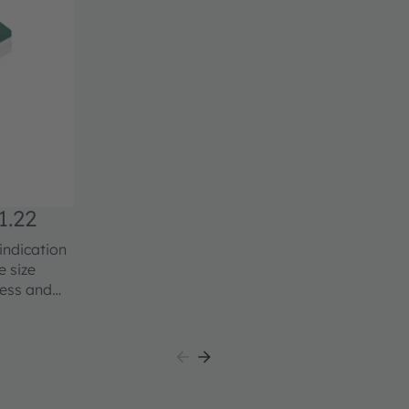
.22
indication
ness and
from this