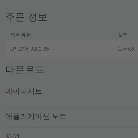
주문 정보
제품 유형
설명
LP L296-J2L2-25
I
= 5.6 .
v
다운로드
데이터시트
LP L296 · Datasheet · PDF · en_US
애플리케이션 노트
자원