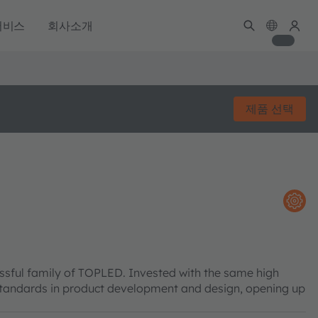
서비스
회사소개
제품 선택
sful family of TOPLED. Invested with the same high
w standards in product development and design, opening up