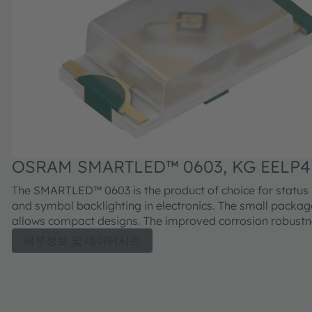
OSRAM SMARTLED™ 0603, KG EELP41
The SMARTLED™ 0603 is the product of choice for status 
and symbol backlighting in electronics. The small package size
allows compact designs. The improved corrosion robust
increased junction temperature range makes the devices 
세부정보 및 데이터시트
series suitable for professional industrial equipment and
applications.