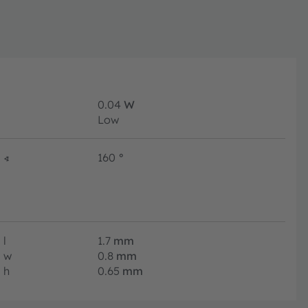
0.04
W
Low
∢
160
°
l
1.7
mm
w
0.8
mm
h
0.65
mm