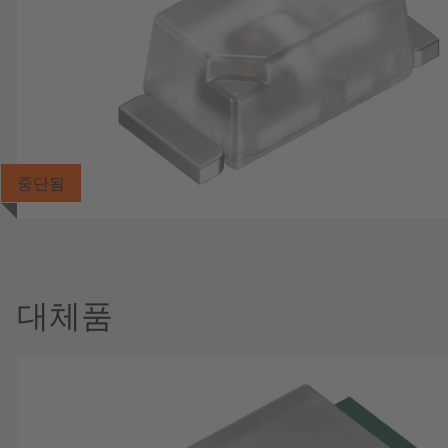
중단됨
대체품