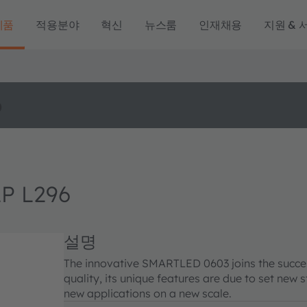
제품
적용분야
혁신
뉴스룸
인재채용
지원 & 
o
P L296
설명
The innovative SMARTLED 0603 joins the succes
quality, its unique features are due to set ne
new applications on a new scale.