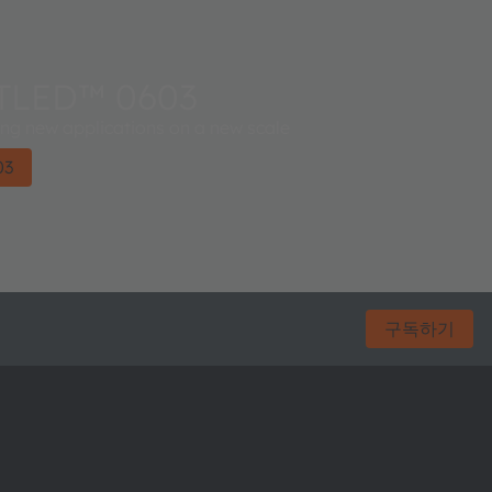
LED™ 0603
 new applications on a new scale
03
구독하기