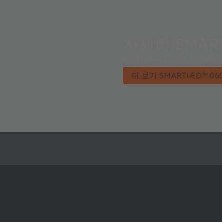
자세히 SMART
SMARTLED™ 0603 – Opening
더 보기 SMARTLED™ 06