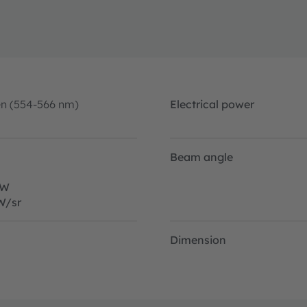
en (554-566 nm)
Electrical power
m
Beam angle
W
/sr
Dimension