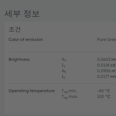
세부 정보
조건
Color of emission
Pure Gre
Brightness
Φ
0.0603
l
V
I
0.0118
cd
V
Φ
0.0906
m
E
I
0.0177
mW
E
Operating temperature
T
min.
-40
°C
op
T
max.
100
°C
op