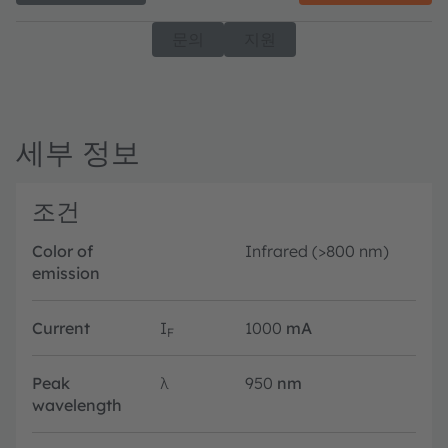
문의
지원
세부 정보
조건
Color of
Infrared (>800 nm)
emission
Current
I
1000
mA
F
Peak
λ
950
nm
wavelength