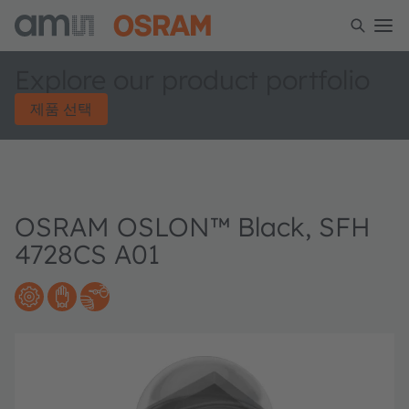
Explore our product portfolio
제품 선택
OSRAM OSLON™ Black, SFH
4728CS A01