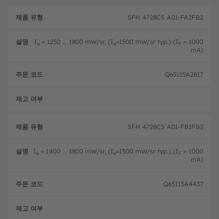
제
주
품
설
문
SFH 4728CS A01-FA2FB2
유
명
코
형
드
I
= 1250 ... 1800 mW/sr, (I
=1500 mW/sr typ.) (I
= 1000
e
e
F
mA)
Q65115A2817
완전
SFH 4728CS A01-FB1FB2
I
= 1400 ... 1800 mW/sr, (I
=1500 mW/sr typ.) (I
= 1000
e
e
F
mA)
Q65115A4437
완전