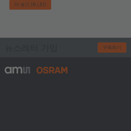
더 보기 IR LED
뉴스레터 가입
구독하기
ams-OSRAM AG
Tobelbader Straße 30
8141 Premstaetten
Austria
전화:
+43 3136 500-0