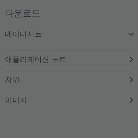
다운로드
데이터시트
SFH 4728CS A01 · Datasheet · PDF · en_US
애플리케이션 노트
자원
이미지