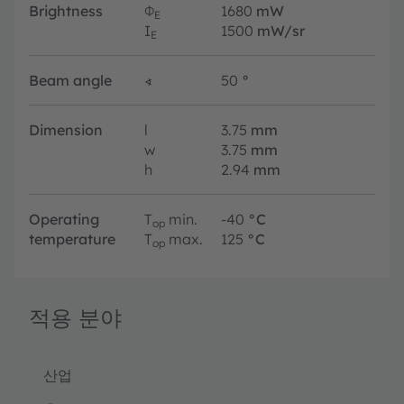
Brightness
Φ
1680
mW
E
I
1500
mW/sr
E
Beam angle
∢
50
°
Dimension
l
3.75
mm
w
3.75
mm
h
2.94
mm
Operating
T
min.
-40
°C
op
temperature
T
max.
125
°C
op
적용 분야
산업