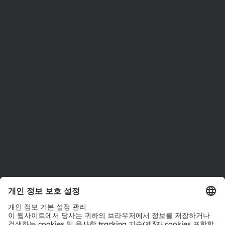
ams OSRAM 소개
뉴스룸
투자자
지속 가능성
위치 & 분포
인재채용
접근성
지원
제품 선택기
다운로드 센터
툴
문의
기술 지원
파트너 네트워크