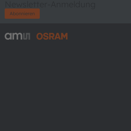
Newsletter-Anmeldung
Abonnieren
ams-OSRAM AG
Tobelbader Straße 30
8141 Premstaetten
Austria
Phone:
+43 3136 500-0
Über ams OSRAM
Newsroom
Investor Relations
Nachhaltigkeit