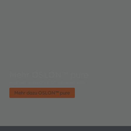
Mehr OSLON™ pure
Highest luminance at smallest size
Mehr dazu OSLON™ pure