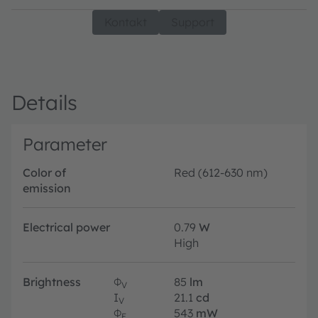
Kontakt
Support
Details
Parameter
Color of
Red (612-630 nm)
emission
Electrical power
0.79
W
High
Brightness
Φ
85
lm
V
I
21.1
cd
V
Φ
543
mW
E