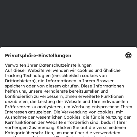
Standorte & Distribution
Karriere
Barrierefreiheit
Support
Produkt Selektor
Download Center
Tools
Kundenanfragen
Technischer Support
Partner Netzwerk
Whistleblowing