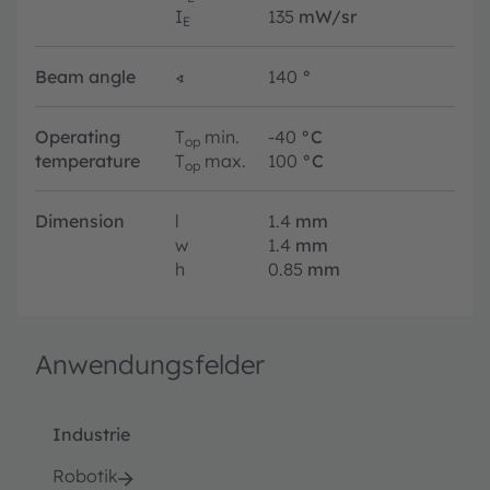
I
135
mW/sr
E
Beam angle
∢
140
°
Operating
T
min.
-40
°C
op
temperature
T
max.
100
°C
op
Dimension
l
1.4
mm
w
1.4
mm
h
0.85
mm
Anwendungsfelder
Industrie
Robotik