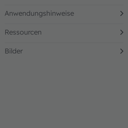
GR VJLPL1.23 · Datasheet · PDF · en_US
Anwendungshinweise
Ressourcen
Bilder