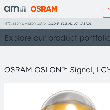
제품
LED
컬러 LED
OSRAM OSLON™ SIGNAL, LCY CRBP.01
Explore our product portfoli
OSRAM OSLON™ Signal, LCY