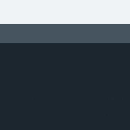
ams OSRAM 소개
지원
뉴스룸
제품 선택기
투자자
다운로드 센
지속 가능성
툴
위치 & 분포
문의