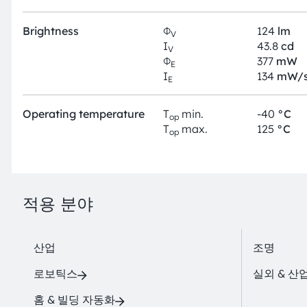
Brightness
Φ
124
lm
V
I
43.8
cd
V
Φ
377
mW
E
I
134
mW/s
E
Operating temperature
T
min.
-40
°C
op
T
max.
125
°C
op
적용 분야
산업
조명
로보틱스
실외 & 산
홈 & 빌딩 자동화