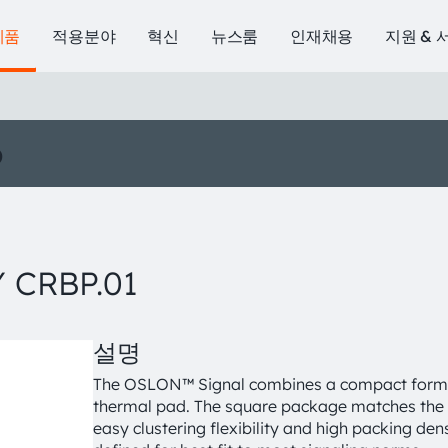
제품
적용분야
혁신
뉴스룸
인재채용
지원 & 
o
 CRBP.01
설명
The OSLON™ Signal combines a compact form fac
thermal pad. The square package matches the op
easy clustering flexibility and high packing den