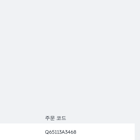
주문 코드
Q65113A3468
완전 가