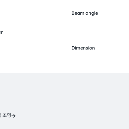
Beam angle
r
Dimension
업 조명