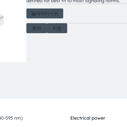
defined for best fit to most signaling norms.
데이터시트
문의
지원
80-595 nm)
Electrical power