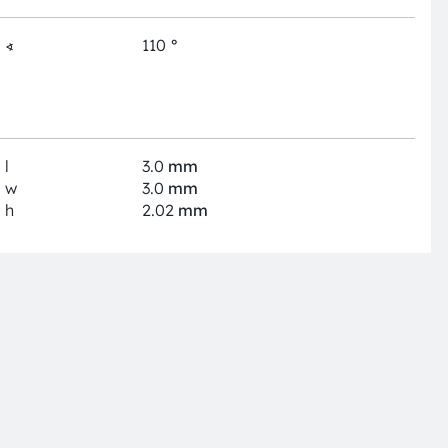
∢
110
°
l
3.0
mm
w
3.0
mm
h
2.02
mm