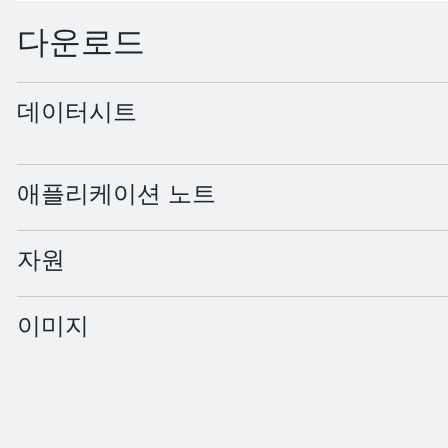
다운로드
데이터시트
LCY CRBP.01 · Datasheet · PDF · en_US
애플리케이션 노트
자원
이미지