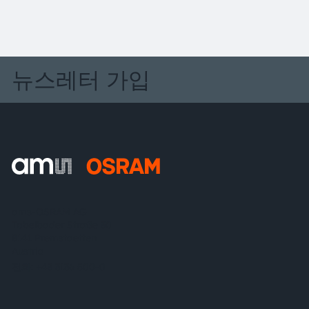
뉴스레터 가입
ams-OSRAM AG
Tobelbader Straße 30
8141 Premstaetten
Austria
전화:
+43 3136 500-0