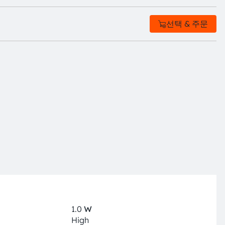
선택 & 주문
1.0
W
High