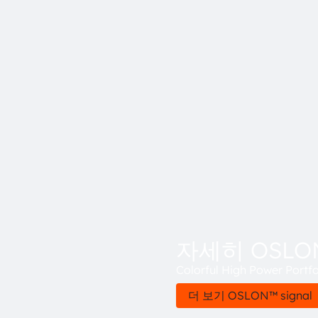
자세히 OSLON™
Colorful High Power Portfol
더 보기 OSLON™ signal