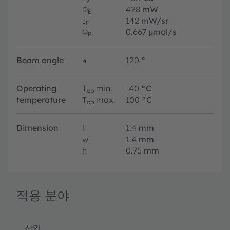
V
Φ
428
mW
E
I
142
mW/sr
E
Φ
0.667
µmol/s
P
Beam angle
∢
120
°
Operating
T
min.
-40
°C
op
temperature
T
max.
100
°C
op
Dimension
l
1.4
mm
w
1.4
mm
h
0.75
mm
적용 분야
산업