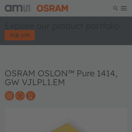
Explore our product portfolio
제품 선택
OSRAM OSLON™ Pure 1414,
GW VJLPL1.EM