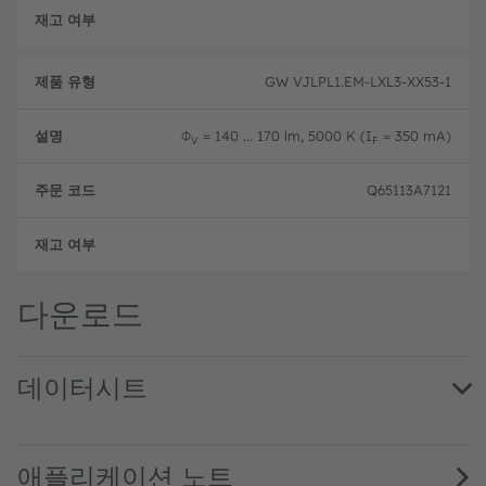
완전
GW VJLPL1.EM-LXL3-XX53-1
Φ
= 140 ... 170 lm, 5000 K (I
= 350 mA)
V
F
Q65113A7121
완전
다운로드
데이터시트
GW VJLPL1.EM · Datasheet · PDF · en_US
애플리케이션 노트