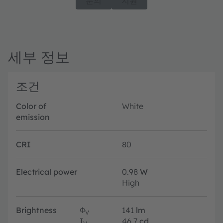
문의
지원
세부 정보
조건
Color of
White
emission
CRI
80
Electrical power
0.98
W
High
Brightness
Φ
141
lm
V
I
46.7
cd