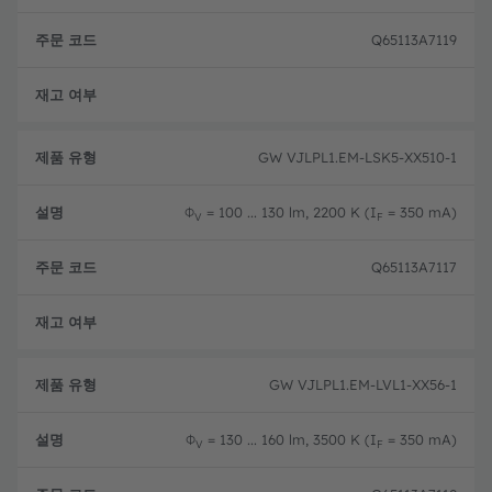
Q65113A7119
완전
GW VJLPL1.EM-LSK5-XX510-1
Φ
= 100 ... 130 lm, 2200 K (I
= 350 mA)
V
F
Q65113A7117
완전
GW VJLPL1.EM-LVL1-XX56-1
Φ
= 130 ... 160 lm, 3500 K (I
= 350 mA)
V
F