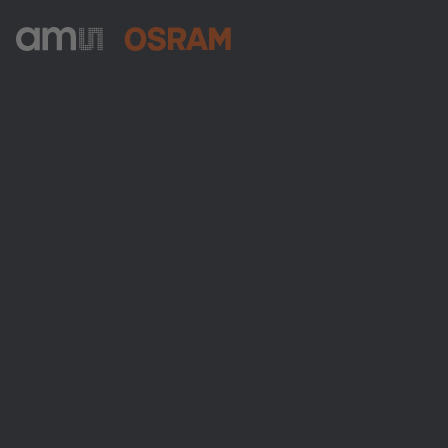
ams-OSRAM AG
Tobelbader Straße 30
8141 Premstaetten
Austria
전화:
+43 3136 500-0
ams OSRAM 소개
뉴스룸
투자자
지속 가능성
위치 & 분포
인재채용
접근성