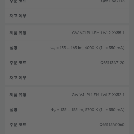
Q65113A7118
완전
GW VJLPL1.EM-LWL2-XX55-1
Φ
= 135 ... 165 lm, 4000 K (I
= 350 mA)
V
F
Q65113A7120
완전
GW VJLPL1.EM-LWLZ-XX52-1
Φ
= 135 ... 155 lm, 5700 K (I
= 350 mA)
V
F
Q65115A0060