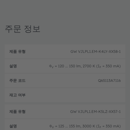
주문 정보
제
주
품
설
문
GW VJLPL1.EM-K4LY-XX58-1
유
명
코
형
드
Φ
= 120 ... 150 lm, 2700 K (I
= 350 mA)
V
F
Q65113A7116
완전
GW VJLPL1.EM-K5LZ-XX57-1
Φ
= 125 ... 155 lm, 3000 K (I
= 350 mA)
V
F