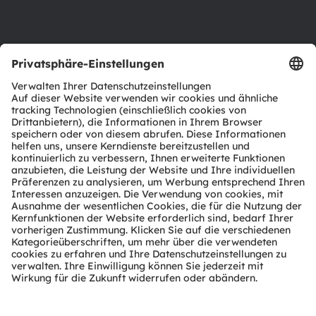
Support
Produkt Selektor
Download Center
Tools
Kundenanfragen
Technischer Support
Partner Netzwerk
Whistleblowing
© 2026 ams-OSRAM AG. All rights reserved.