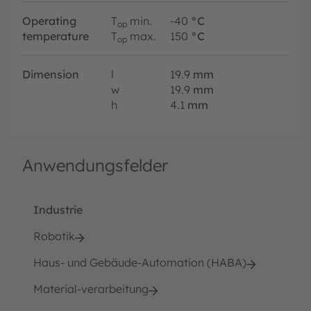
Operating
T
min.
-40
°C
op
temperature
T
max.
150
°C
op
Dimension
l
19.9
mm
w
19.9
mm
h
4.1
mm
Anwendungsfelder
Industrie
Robotik
Haus- und Gebäude-Automation (HABA)
Material-verarbeitung