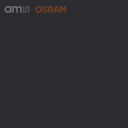
ams-OSRAM AG
Tobelbader Straße 30
8141 Premstaetten
Austria
Phone:
+43 3136 500-0
Über ams OSRAM
Newsroom
Investor Relations
Nachhaltigkeit
Standorte & Distribution
Karriere
Barrierefreiheit