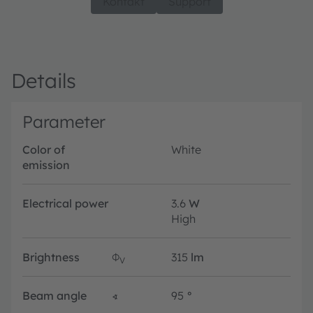
Kontakt
Support
Details
Parameter
Color of
White
emission
Electrical power
3.6
W
High
Brightness
Φ
315
lm
V
Beam angle
∢
95
°