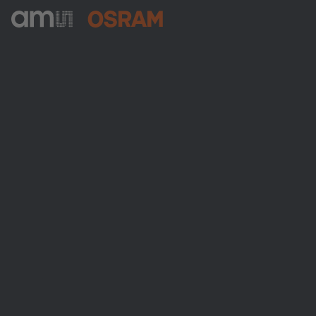
ams-OSRAM AG
Tobelbader Straße 30
8141 Premstaetten
Austria
Phone:
+43 3136 500-0
About ams OSRAM
Newsroom
Investor relations
Sustainability
Locations & distribution
Careers
Accessibility