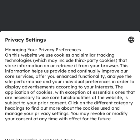
Support
Product Selector
Download center
Tools
Customer queries
Technical support
Partner network
Whistleblowing
© 2026 ams-OSRAM AG. All rights reserved.
Privacy policy
Terms of use
Terms of trade
Imprint